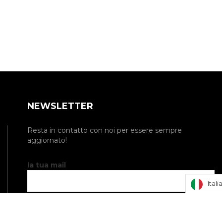
NEWSLETTER
Resta in contatto con noi per essere sempre
aggiornato!
la tua mail
Ital