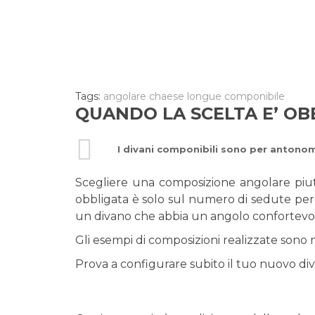
Tags:
angolare
chaese longue
componibile
QUANDO LA SCELTA E’ OB
I divani componibili sono per antono
Scegliere una composizione angolare piut
obbligata è solo sul numero di sedute perc
un divano che abbia un angolo confortevol
Gli esempi di composizioni realizzate sono m
Prova a configurare subito il tuo nuovo d