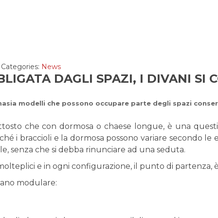
Categories:
News
BLIGATA DAGLI SPAZI, I DIVANI S
masia modelli che possono occupare parte degli spazi conser
tosto che con dormosa o chaese longue, è una question
hé i braccioli e la dormosa possono variare secondo le es
e, senza che si debba rinunciare ad una seduta.
olteplici e in ogni configurazione, il punto di partenza, è
ivano modulare: