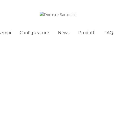
sempi
Configuratore
News
Prodotti
FAQ
HOME
/
TAGGED "ANGOLARE"