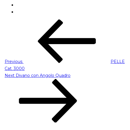
Navigazione
Previous
articoli
Post
Previous
PELLE
Cat. 3000
Next
Next
Divano con Angolo Quadro
Post